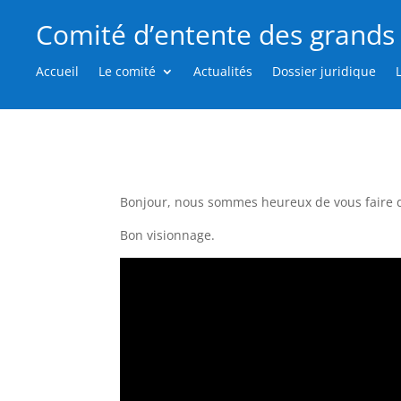
Comité d’entente des grands 
Accueil
Le comité
Actualités
Dossier juridique
Bonjour, nous sommes heureux de vous faire dé
Bon visionnage.